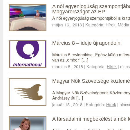
A női egyenjogúság szempontjából 
Magyarországot az EP
A női egyenjogúság szempontjából is kri
május 16., 2018 | Kategória:
Hírek
,
Média
Március 8 – ideje újragondolni
Március 8 revideálása „Egész külön mítos
van az „ember” […]
március 8., 2018 | Kategória:
Hírek
| ninc
Magyar Nők Szövetsége közlem
A Magyar Nők Szövetségének Közleménye 
Andrássy úti […]
január 15., 2018 | Kategória:
Hírek
| ninc
A társadalmi megbékélést a nők 