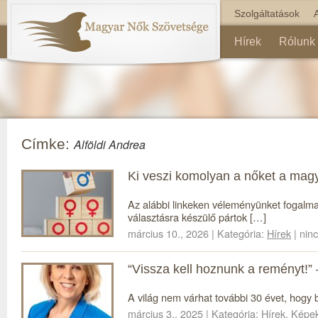
Szolgáltatások
Hírek
Rólunk
Címke:
Alföldi Andrea
Ki veszi komolyan a nőket a magy
Az alábbi linkeken véleményünket fogalm
választásra készülő pártok […]
március 10., 2026 | Kategória:
Hírek
| nin
“Vissza kell hoznunk a reményt!
A világ nem várhat további 30 évet, hogy 
március 3., 2025 | Kategória:
Hírek
,
Képe