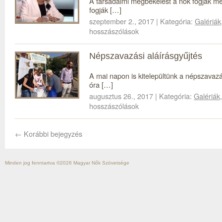
A társadalmi megbékélést a nők fogják me
fogják […]
szeptember 2., 2017 | Kategória:
Galériák
hosszászólások
Népszavazási aláírásgyűjtés
A mai napon is kitelepültünk a népszavazás
óra […]
augusztus 26., 2017 | Kategória:
Galériák
hosszászólások
←
Korábbi bejegyzés
Minden jog fenntartva ©2026
Magyar Nők Szövetsége