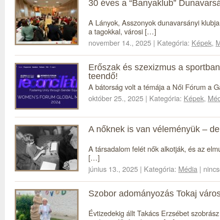
30 éves a “Banyaklub” Dunavars
A Lányok, Asszonyok dunavarsányi klubja
a tagokkal, városi […]
november 14., 2025 | Kategória:
Képek
,
M
Erőszak és szexizmus a sportban
teendő!
A bátorság volt a témája a Női Fórum a G
október 25., 2025 | Kategória:
Képek
,
Méd
A nőknek is van véleményük – de 
A társadalom felét nők alkotják, és az elm
[…]
június 13., 2025 | Kategória:
Média
| ninc
Szobor adományozás Tokaj váro
Évtizedekig állt Takács Erzsébet szobrás