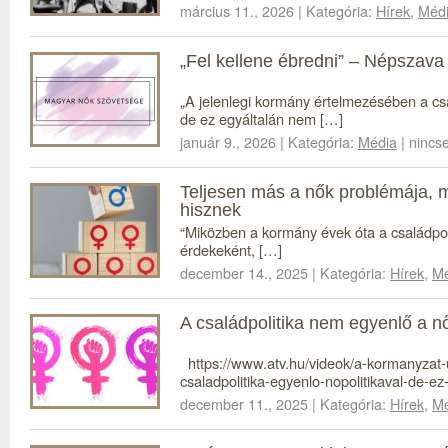
március 11., 2026 | Kategória:
Hírek
,
Méd
„Fel kellene ébredni” – Népszava
„A jelenlegi kormány értelmezésében a csal
de ez egyáltalán nem […]
január 9., 2026 | Kategória:
Média
| nincs
Teljesen más a nők problémája, min
hisznek
“Miközben a kormány évek óta a családpoli
érdekeként, […]
december 14., 2025 | Kategória:
Hírek
,
Mé
A családpolitika nem egyenlő a nő
https://www.atv.hu/videok/a-kormanyzat-
csaladpolitika-egyenlo-nopolitikaval-de-e
december 11., 2025 | Kategória:
Hírek
,
Mé