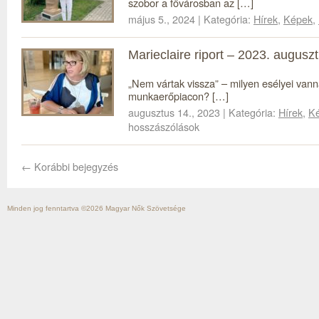
szobor a fővárosban az […]
május 5., 2024 | Kategória:
Hírek
,
Képek
,
Marieclaire riport – 2023. augusz
„Nem vártak vissza” – milyen esélyei van
munkaerőpiacon? […]
augusztus 14., 2023 | Kategória:
Hírek
,
K
hosszászólások
←
Korábbi bejegyzés
Minden jog fenntartva ©2026
Magyar Nők Szövetsége