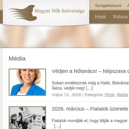
Szolgáltatások
Hírek
Rólunk
Média
Védjen a Nőtanács! – Népszava c
Sokan emlékeznek még a Halló, Belváros! 
Géza, védjél meg! […]
május 13., 2026 | Kategória:
Hírek
,
Média
2026. március – Fiatalok üzenete
Fiatalok mondják el, hogy látják a magya
[…]