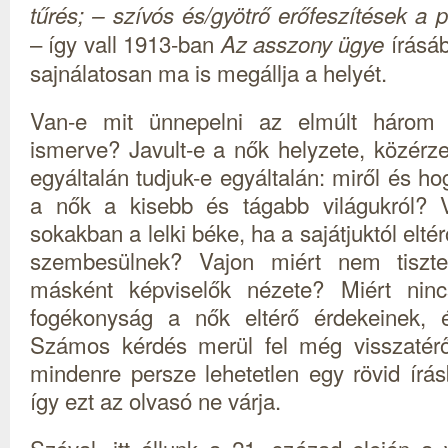
tűrés; – szívós és/gyötrő erőfeszítések a p
– így vall 1913-ban
írásáb
Az asszony ügye
sajnálatosan ma is megállja a helyét.
Van-e mit ünnepelni az elmúlt három é
ismerve? Javult-e a nők helyzete, közér
egyáltalán tudjuk-e egyáltalán: miről és 
a nők a kisebb és tágabb világukról? 
sokakban a lelki béke, ha a sajátjuktól elt
szembesülnek? Vajon miért nem tiszte
másként képviselők nézete? Miért nincs 
fogékonyság a nők eltérő érdekeinek, é
Számos kérdés merül fel még visszatér
mindenre persze lehetetlen egy rövid írás
így ezt az olvasó ne várja.