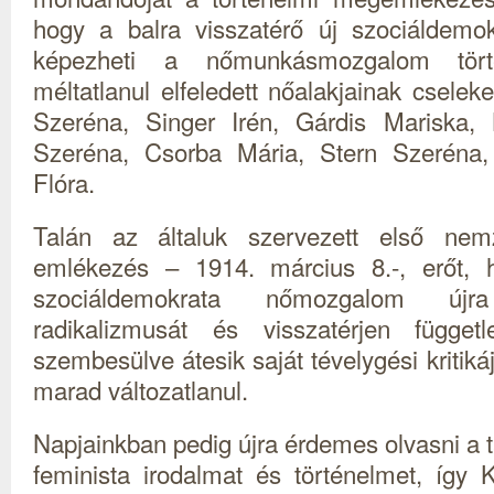
hogy a balra visszatérő új szociáldemok
képezheti a nőmunkásmozgalom tört
méltatlanul elfeledett nőalakjainak cseleke
Szeréna, Singer Irén, Gárdis Mariska,
Szeréna, Csorba Mária, Stern Szeréna,
Flóra.
Talán az általuk szervezett első nem
emlékezés – 1914. március 8.-, erőt, 
szociáldemokrata nőmozgalom újra
radikalizmusát és visszatérjen függet
szembesülve átesik saját tévelygési kritik
marad változatlanul.
Napjainkban pedig újra érdemes olvasni a 
feminista irodalmat és történelmet, így K