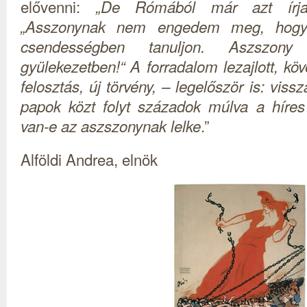
elővenni:
„De Rómából már azt írja
„Asszonynak nem engedem meg, hogy
csendességben tanuljon. Aszszon
gyülekezetben!“ A forradalom lezajlott, kö
felosztás, új törvény, – legelőször is: viss
papok közt folyt századok múlva a híres
.”
van-e az aszszonynak lelke
Alföldi Andrea, elnök