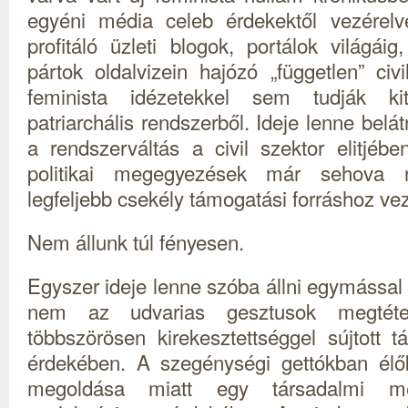
egyéni média celeb érdekektől vezérelv
profitáló üzleti blogok, portálok világáig
pártok oldalvizein hajózó „független” civi
feminista idézetekkel sem tudják ki
patriarchális rendszerből. Ideje lenne belát
a rendszerváltás a civil szektor elitjébe
politikai megegyezések már sehova
legfeljebb csekély támogatási forráshoz vez
Nem állunk túl fényesen.
Egyszer ideje lenne szóba állni egymással i
nem az udvarias gesztusok megtét
többszörösen kirekesztettséggel sújtott t
érdekében. A szegénységi gettókban élők
megoldása miatt egy társadalmi me