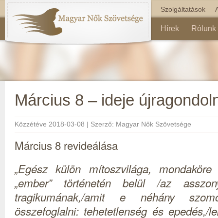
Szolgáltatások
Hírek
Rólunk
Március 8 – ideje újragondoln
Közzétéve
2018-03-08
|
Szerző:
Magyar Nők Szövetsége
Március 8 revideálása
„Egész külön mítoszvilága, mondaköre
„ember” történetén belül /az asszo
tragikumának,/amit e néhány szom
összefoglalni: tehetetlenség és epedés,/lek