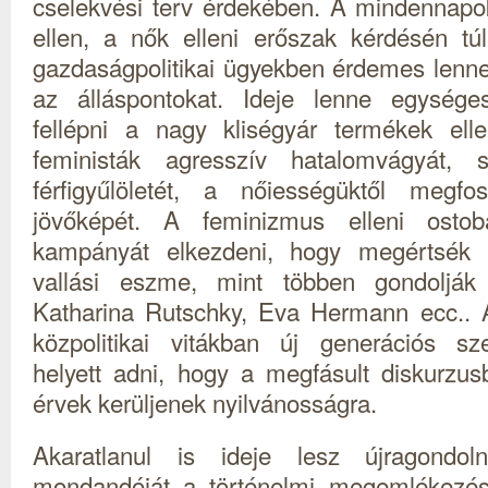
cselekvési terv érdekében. A mindennapo
ellen, a nők elleni erőszak kérdésén tú
gazdaságpolitikai ügyekben érdemes lenn
az álláspontokat. Ideje lenne egysége
fellépni a nagy kliségyár termékek ell
feministák agresszív hatalomvágyát, s
férfigyűlöletét, a nőiességüktől megfo
jövőképét. A feminizmus elleni osto
kampányát elkezdeni, hogy megértsék
vallási eszme, mint többen gondolják 
Katharina Rutschky, Eva Hermann ecc.. A
közpolitikai vitákban új generációs s
helyett adni, hogy a megfásult diskurzu
érvek kerüljenek nyilvánosságra.
Akaratlanul is ideje lesz újragondo
mondandóját a történelmi megemlékezése