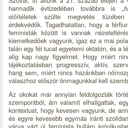
Szóval, itt állunk a 21. század elején a
harmadik évtizedében továbbra is
„h
előítéletek szülte megvetés tüzébe
érdekvédők. Tagadhatatlan, hogy a férfi
feministák között is vannak nézeteltéré
kiemelkedőek vagyunk, igaz ez a mai pola
talán egy fél tucat egyetemi oktatón, és a t
alig kap nagy figyelmet. Hogy miért ninc
tájékoztatásban progresszív, aktív, sze
hang sem, miért nincs hazánkban nőmozga
válaszhoz először önmagunkkal kell szemb
Az okokat már annyian feldolgozták történ
szempontból, ám valamit elhallgattak, e
kontextust, hogy kevesen vagyunk, de ann
és egyre kevesebb egymás iránti szolidari
várva várt új feminista hullám krónikus