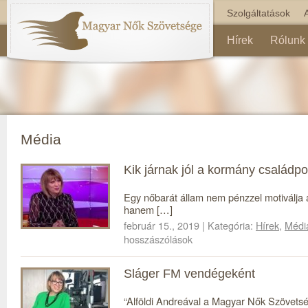
Szolgáltatások
Hírek
Rólunk
Média
Kik járnak jól a kormány családpol
Egy nőbarát állam nem pénzzel motiválja 
hanem […]
február 15., 2019 | Kategória:
Hírek
,
Médi
hosszászólások
Sláger FM vendégeként
“Alföldi Andreával a Magyar Nők Szövetsé