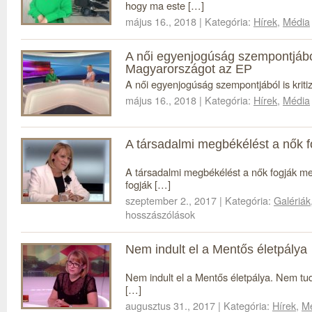
hogy ma este […]
május 16., 2018 | Kategória:
Hírek
,
Média
A női egyenjogúság szempontjából 
Magyarországot az EP
A női egyenjogúság szempontjából is kri
május 16., 2018 | Kategória:
Hírek
,
Média
A társadalmi megbékélést a nők 
A társadalmi megbékélést a nők fogják me
fogják […]
szeptember 2., 2017 | Kategória:
Galériák
hosszászólások
Nem indult el a Mentős életpálya
Nem indult el a Mentős életpálya. Nem tu
[…]
augusztus 31., 2017 | Kategória:
Hírek
,
M