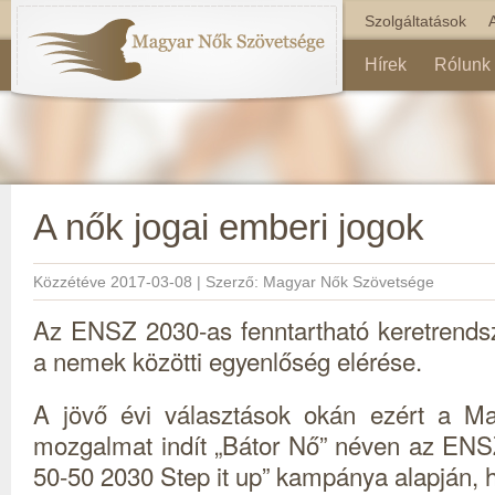
Szolgáltatások
Hírek
Rólunk
A nők jogai emberi jogok
Közzétéve
2017-03-08
|
Szerző:
Magyar Nők Szövetsége
Az ENSZ 2030-as fenntartható keretrendsz
a nemek közötti egyenlőség elérése.
A jövő évi választások okán ezért a M
mozgalmat indít „Bátor Nő” néven az E
50-50 2030 Step it up” kampánya alapján, h