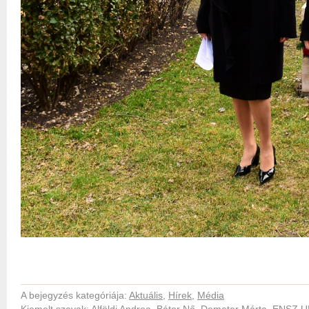
A bejegyzés kategóriája:
Aktuális
,
Hírek
,
Média
Kiemelt szavak:
Alföldi Andrea
,
Bátor Nő
,
Demeter Márta
,
ENSZ 