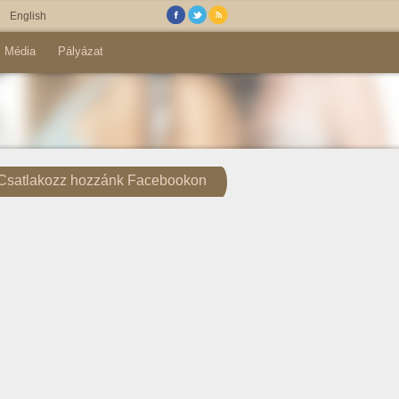
English
Média
Pályázat
Csatlakozz hozzánk Facebookon