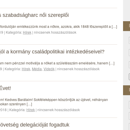
 szabadságharc női szereplői
fordulóján emlékezzünk most a nőkre, azokra, akik 1848 főszereplőit a […]
19 | Kategória:
Hírek
| nincsenek hosszászólások
 jól a kormány családpolitikai intézkedéseivel?
lam nem pénzzel motiválja a nőket a születésszám emelésére, hanem […]
9 | Kategória:
Hírek
,
Média
,
Videók
| nincsenek hosszászólások
Évet!
aim! Kedves Barátaim! Sokféleképpen köszöntjük az újévet, néhányan
okan szerényen […]
018 | Kategória:
Hírek
| nincsenek hosszászólások
övetség delegációját fogadtuk