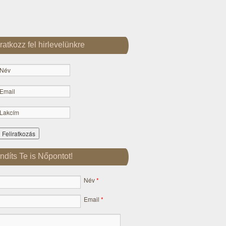
Iratkozz fel hirlevelünkre
Indíts Te is Nőpontot!
Név
*
Email
*