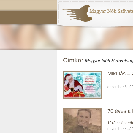
Címke:
Magyar Nők Szövetsé
Mikulás – 
december 6., 20
70 éves a
1949 októberébe
november 4., 20