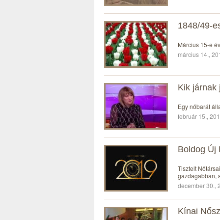
1848/49-es
Március 15-e év
március 14., 20
Kik járnak
Egy nőbarát ál
február 15., 201
Boldog Új 
Tisztelt Nőtárs
gazdagabban, s
december 30., 2
Kínai Nősz