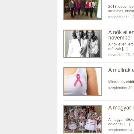
2018. december 
tartalmas, érték
december 11., 2
A nők elle
november 
A nők elleni er
erőszak […]
november 25., 2
A mellrák 
Minden év októ
szeptember 30.,
A magyar n
A magyar nőkkel
dolognak […]
szeptember 24.,