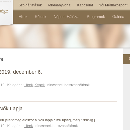
Szolgáltatások
Adományvonal
Kapcsolat
Női Médiaközpont
Hírek
Rólunk
Nőpont Hálózat
Programok
Galéria
ge
2019. december 6.
19 | Kategória:
Hírek
,
Képek
| nincsenek hosszászólások
 Nők Lapja
n jelent meg először a Nők lapja című újság, mely 1992-ig […]
19 | Kategória:
Hírek
| nincsenek hosszászólások