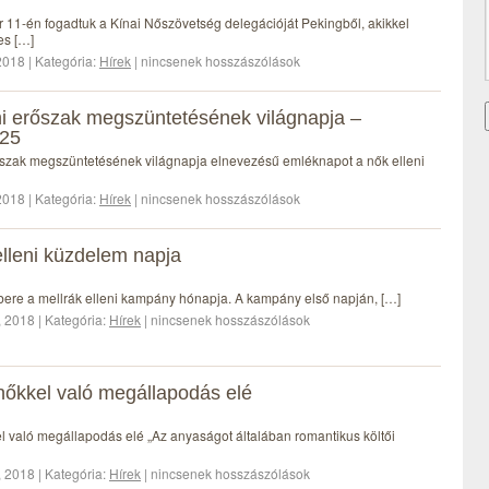
11-én fogadtuk a Kínai Nőszövetség delegációját Pekingből, akikkel
es […]
018 | Kategória:
Hírek
| nincsenek hosszászólások
ni erőszak megszüntetésének világnapja –
25
őszak megszüntetésének világnapja elnevezésű emléknapot a nők elleni
018 | Kategória:
Hírek
| nincsenek hosszászólások
elleni küzdelem napja
bere a mellrák elleni kampány hónapja. A kampány első napján, […]
 2018 | Kategória:
Hírek
| nincsenek hosszászólások
őkkel való megállapodás elé
 való megállapodás elé „Az anyaságot általában romantikus költői
 2018 | Kategória:
Hírek
| nincsenek hosszászólások