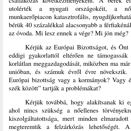
csatlakozás következményeként. A bérek e
utolérték a nyugati országokéit, a 
munkaerőpiacon katasztrofális, nyugdíjkorhatá
bérük 40 százalékkal alacsonyabb a férfiakéná
az óvoda. Mi lesz ennek a vége? Mi jön még?
Kérjük az Európai Bizottságot, és Önt
eddigi gyakorlattól eltérően ne támogassá
korlátlan meggazdagodását, miközben ma már 
unióban, és számuk évről évre növekszik. 
Európai bizottság vagy a kormányok? Vagy é
szék között” tartják a problémákat?
Kérjük továbbá, hogy alakítsanak ki e
ahol nincs szükség a nőellenes törvények
kiszolgáltatottsága, mert minden elmaradott
megteremtik a felzárkózás lehetőségét. 