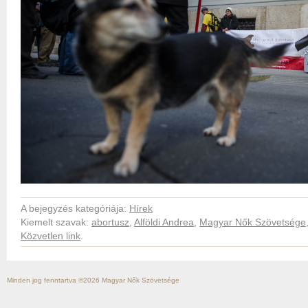
A bejegyzés kategóriája:
Hírek
Kiemelt szavak:
abortusz
,
Alföldi Andrea
,
Magyar Nők Szövetsége
Közvetlen link
.
Minden jog fenntartva ©2026
Magyar Nők Szövetsége