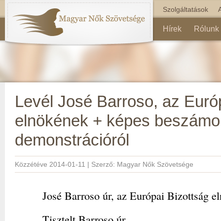
Szolgáltatások
Hírek
Rólunk
Levél José Barroso, az Euró
elnökének + képes beszámo
demonstrációról
Közzétéve
2014-01-11
|
Szerző:
Magyar Nők Szövetsége
José Barroso úr, az Európai Bizottság e
Tisztelt Barroso úr,