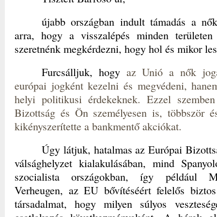
újabb országban indult támadás a nők 
arra, hogy a visszalépés minden területen 
szeretnénk megkérdezni, hogy hol és mikor le
Furcsálljuk, hogy
az Unió a nők joga
európai jogként kezelni és megvédeni, hanem
helyi politikusi érdekeknek. Ezzel szembe
Bizottság és Ön személyesen is, többször és 
kikényszerítette a bankmentő akciókat.
Úgy látjuk, hatalmas az Európai Bizottsá
válsághelyzet kialakulásában, mind Spanyo
szocialista országokban, így például M
Verheugen, az EU bővítéséért felelős biztos
társadalmat, hogy milyen súlyos veszteség