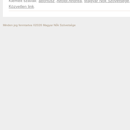
Kiemelt szavak:
abortusz
,
Alföldi Andrea
,
Magyar Nők Szövetsége
Közvetlen link
.
Minden jog fenntartva ©2026
Magyar Nők Szövetsége