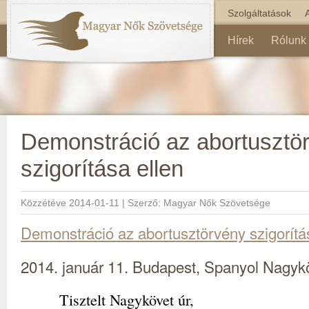
Szolgáltatások
Hírek
Rólunk
Demonstráció az abortusztö
szigorítása ellen
Közzétéve
2014-01-11
|
Szerző:
Magyar Nők Szövetsége
Demonstráció az abortusztörvény szigorítá
2014. január 11. Budapest, Spanyol Nagykö
Tisztelt Nagykövet úr,