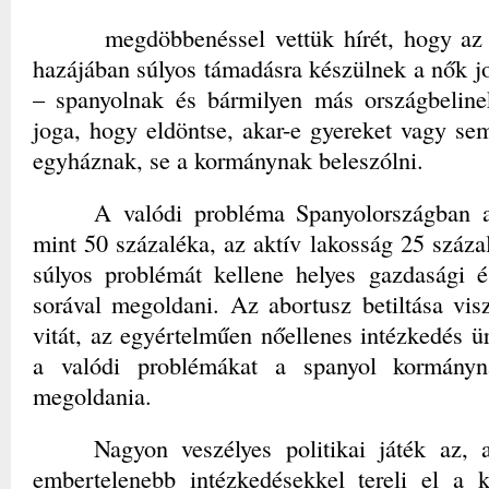
megdöbbenéssel vettük hírét, hogy az
hazájában súlyos támadásra készülnek a nők j
– spanyolnak és bármilyen más országbelinek
joga, hogy eldöntse, akar-e gyereket vagy se
egyháznak, se a kormánynak beleszólni.
A valódi probléma Spanyolországban a
mint 50 százaléka, az aktív lakosság 25 száza
súlyos problémát kellene helyes gazdasági é
sorával megoldani. Az abortusz betiltása viszo
vitát, az egyértelműen nőellenes intézkedés ü
a valódi problémákat a spanyol kormányn
megoldania.
Nagyon veszélyes politikai játék az,
embertelenebb intézkedésekkel tereli el a 