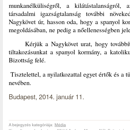
munkanélküliségről, a kilátástalanságról,
társadalmi igazságtalanság további növekedé
Nagykövet úr, hasson oda, hogy a spanyol ko
megoldásában, ne pedig a nőellenességben jel
Kérjük a Nagykövet urat, hogy továbbí
tiltakozásunkat a spanyol kormány, a katoli
Bizottság felé.
Tisztelettel, a nyilatkozattal egyet értők és a t
nevében.
Budapest, 2014. január 11.
A bejegyzés kategóriája:
Média