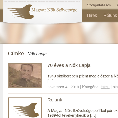
Szolgáltatások
Hírek
Rólunk
Címke:
Nők Lapja
70 éves a Nők Lapja
1949 októberében jelent meg először a Nő
[…]
november 4., 2019 | Kategória:
Hírek
| ni
Rólunk
A Magyar Nők Szövetsége politikai pártokt
1989-től tevékenykedik a […]