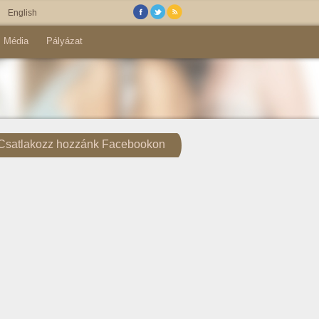
English
Média
Pályázat
Csatlakozz hozzánk Facebookon