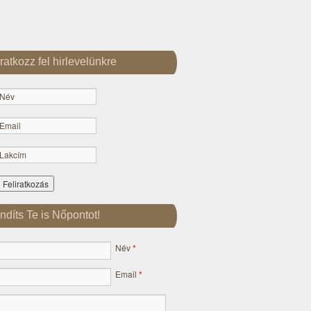
Iratkozz fel hirlevelünkre
Indíts Te is Nőpontot!
Név
*
Email
*