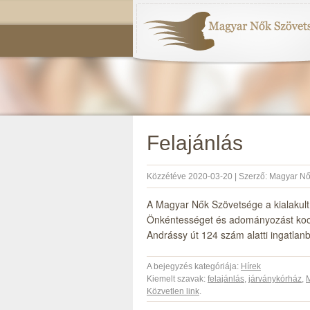
Felajánlás
Közzétéve
2020-03-20
|
Szerző:
Magyar Nő
A Magyar Nők Szövetsége a kialakult 
Önkéntességet és adományozást koor
Andrássy út 124 szám alatti ingatlanb
A bejegyzés kategóriája:
Hírek
Kiemelt szavak:
felajánlás
,
járványkórház
,
Közvetlen link
.