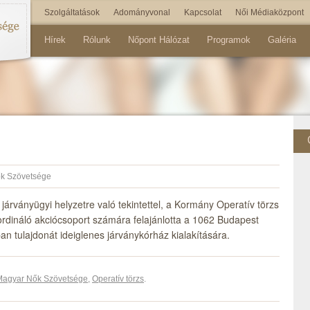
Szolgáltatások
Adományvonal
Kapcsolat
Női Médiaközpont
Hírek
Rólunk
Nőpont Hálózat
Programok
Galéria
k Szövetsége
járványügyi helyzetre való tekintettel, a Kormány Operatív törzs
dináló akciócsoport számára felajánlotta a 1062 Budapest
an tulajdonát ideiglenes járványkórház kialakítására.
Magyar Nők Szövetsége
,
Operatív törzs
.