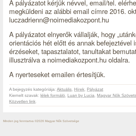
A pályázatot kérjük névvel, email/tel. elér
megküldeni az alábbi email címre 2016. okt
luczadrienn@noimediakozpon
t.hu
A pályázatot elnyerők vállalják, hogy „után
orientációs hét előtt és annak befejeztével i
érzéseket, tapasztalatot, tanultakat bemutat
illusztrálva a noimediakozpont.hu oldalra.
A nyerteseket emailen értesítjük.
A bejegyzés kategóriája:
Aktuális
,
Hírek
,
Pályázat
Kiemelt szavak:
lélek formáló
,
Luan by Lucia
,
Magyar Nők Szövet
Közvetlen link
.
Minden jog fenntartva ©2026
Magyar Nők Szövetsége