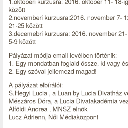
1.októberi kurzusra: 2016. október 11- 18-ig
között
2.novemberi kurzusra:2016. november 7- 12-
21-25 között
3.decemebri kurzusra: 2016. november 21- 2
5-9 között
Pályázat módja email levélben történik:
1. Egy mondatban foglald össze, ki vagy é
2. Egy szóval jellemezd magad!
A pályázat elbírálói:
S.Hegyi Lucia , a Luan by Lucia Divatház v
Mészáros Dóra, a Lucia Divatakadémia vez
Alföldi Andrea , MNSZ elnök
Lucz Adrienn, Női Médiaközpont