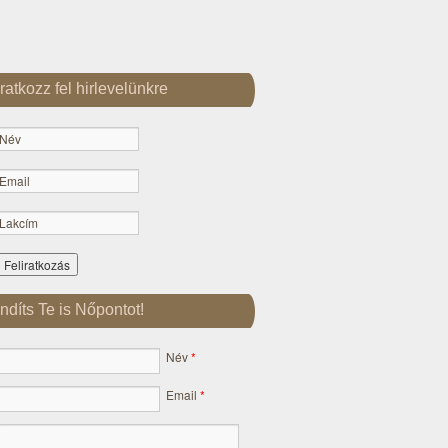
Iratkozz fel hirlevelünkre
Indíts Te is Nőpontot!
Név
*
Email
*