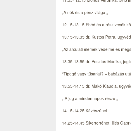
11.55- 12.15 Monos Veronika, SPB in
„A nők és a pénz világa „
12.15-13.15 Ebéd és a résztvevők kö
13.15-13.35 dr. Kustos Petra, ügyvéd
„Az arculati elemek védelme és meg
13.35-13.55 dr. Posztós Mónika, jog
“Tipegő vagy tűsarkú? – babázás ut
13.55-14.15 dr. Makó Klaudia, ügyvé
„ A jog a mindennapok része „
14.15-14.25 Kávészünet
14.25-14.45 Sikertörténet: Illés Gabr