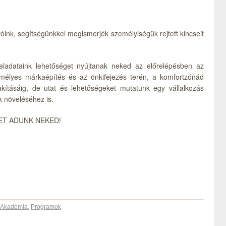
tóink, segítségünkkel megismerjék személyiségük rejtett kincseit
feladataink lehetőséget nyújtanak neked az előrelépésben az
emélyes márkaépítés és az önkifejezés terén, a komfortzónád
akításáig, de utat és lehetőségeket mutatunk egy vállalkozás
 növeléséhez is.
ET ADUNK NEKED!
 Akadémia
,
Programok