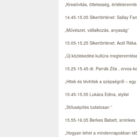
„Kreatívitás, ötletesség, értékteremté
14.45-15.05 Sikertörténet: Sallay Fa
„Művészet, vállalkozás, anyaság”
15.05-15.25 Sikertörténet: Acél Réka
„Új közlekedési kultúra megteremtése,
15.25-15.45 dr. Parrák Zita , orvos-
„Hitek és tévhitek a szépségről – egy
15.45-15.55 Lukács Edina, stylist
„Stílusépítés tudatosan ”
15.55-16.05 Berkes Babett, sminkes
„Hogyan lehet a mindennapokban időt 