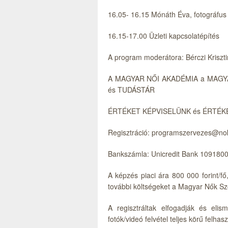
16.05- 16.15 Mónáth Éva, fotográfus
16.15-17.00 Üzleti kapcsolatépítés
A program moderátora: Bérczi Kriszt
A MAGYAR NŐI AKADÉMIA a MAGYA
és TUDÁSTÁR
ÉRTÉKET KÉPVISELÜNK és ÉRTÉK
Regisztráció: programszervezes@no
Bankszámla: Unicredit Bank 10918
A képzés piaci ára 800 000 forint/fő
további költségeket a Magyar Nők Sz
A regisztráltak elfogadják és eli
fotók/videó felvétel teljes körű felha