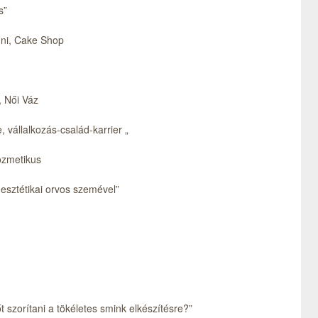
s”
nni, Cake Shop
, Női Váz
 vállalkozás-család-karrier „
kozmetikus
 esztétikai orvos szemével”
szorítani a tökéletes smink elkészítésre?”