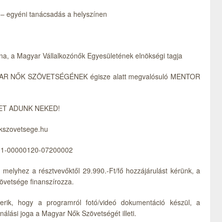
 – egyéni tanácsadás a helyszínen
ina, a Magyar Vállalkozónők Egyesületének elnökségi tagja
R NŐK SZÖVETSÉGÉNEK égisze alatt megvalósuló MENTOR
ET ADUNK NEKED!
kszovetsege.hu
001-00000120-07200002
, melyhez a résztvevőktől 29.990.-Ft/fő hozzájárulást kérünk, a
övetsége finanszírozza.
smerik, hogy a programról fotó/videó dokumentáció készül, a
sználási joga a Magyar Nők Szövetségét illeti.