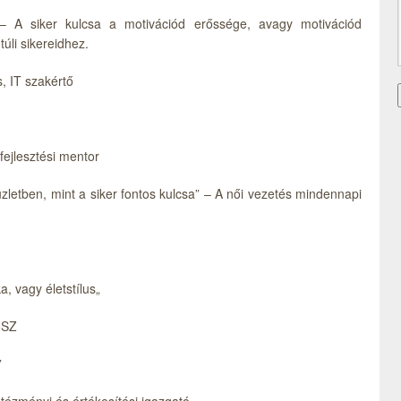
” – A siker kulcsa a motivációd erőssége, avagy motivációd
úli sikereidhez.
, IT szakértő
fejlesztési mentor
letben, mint a siker fontos kulcsa” – A női vezetés mindennapi
, vagy életstílus„
NSZ
”