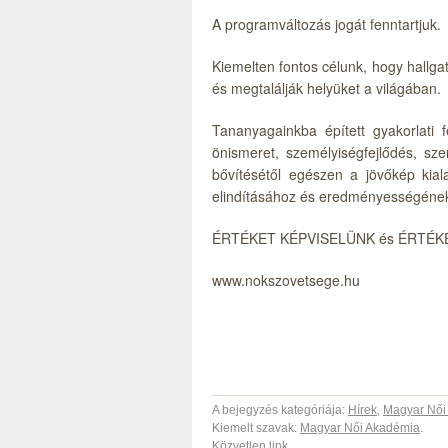
A programváltozás jogát fenntartjuk.
Kiemelten fontos célunk, hogy hallga
és megtalálják helyüket a világában.
Tananyagainkba épített gyakorlati 
önismeret, személyiségfejlődés, sz
bővítésétől egészen a jövőkép kial
elindításához és eredményességének
ÉRTÉKET KÉPVISELÜNK és ÉRTÉK
www.nokszovetsege.hu
A bejegyzés kategóriája:
Hírek
,
Magyar Női
Kiemelt szavak:
Magyar Női Akadémia
.
Közvetlen link
.