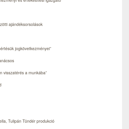
tézményi és értékesítési igazgató
zötti ajándéksorsolások
sértésük jogkövetkezményei”
tanácsos
án visszatérés a munkába”
d
iella, Tulipán Tündér produkció