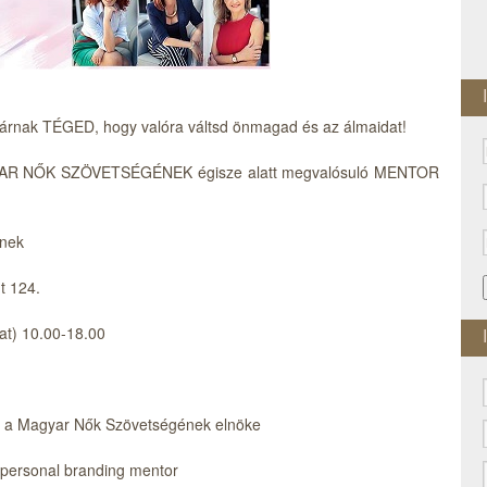
k TÉGED, hogy valóra váltsd önmagad és az álmaidat!
R NŐK SZÖVETSÉGÉNEK égisze alatt megvalósuló MENTOR
knek
t 124.
at) 10.00-18.00
ea a Magyar Nők Szövetségének elnöke
 personal branding mentor