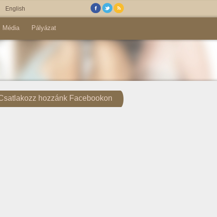
English
Média
Pályázat
Csatlakozz hozzánk Facebookon