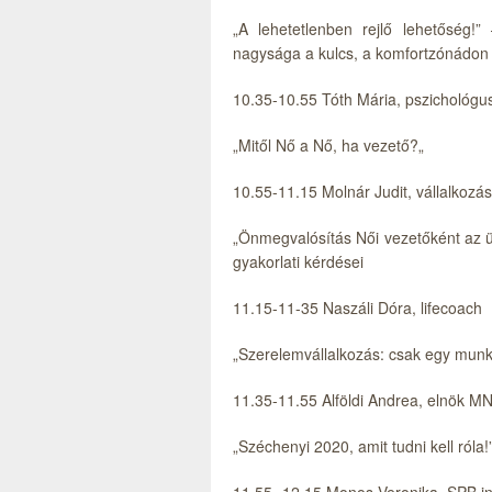
„A lehetetlenben rejlő lehetőség!
nagysága a kulcs, a komfortzónádon t
10.35-10.55 Tóth Mária, pszichológus
„Mitől Nő a Nő, ha vezető?„
10.55-11.15 Molnár Judit, vállalkozás
„Önmegvalósítás Női vezetőként az üz
gyakorlati kérdései
11.15-11-35 Naszáli Dóra, lifecoach
„Szerelemvállalkozás: csak egy munka
11.35-11.55 Alföldi Andrea, elnök M
„Széchenyi 2020, amit tudni kell róla!