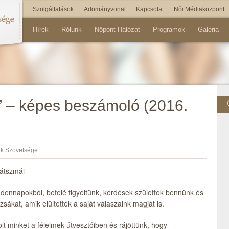
Szolgáltatások
Adományvonal
Kapcsolat
Női Médiaközpont
Hírek
Rólunk
Nőpont Hálózat
Programok
Galéria
i” – képes beszámoló (2016.
k Szövetsége
Játszmái
dennapokból, befelé figyeltünk, kérdések születtek bennünk és
ákat, amik elültették a saját válaszaink magját is.
olt minket a félelmek útvesztőiben és rájöttünk, hogy