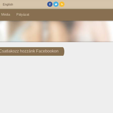
English
Média
Pályázat
Csatlakozz hozzánk Facebookon