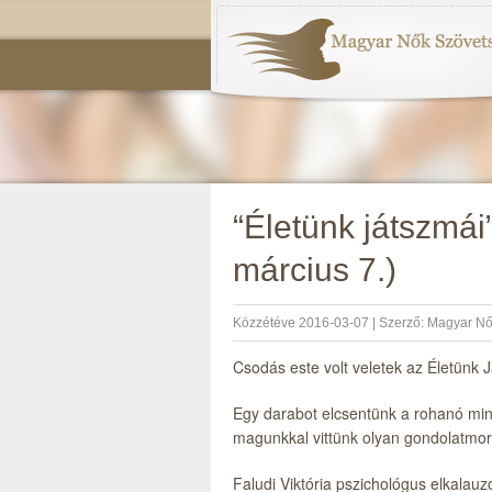
“Életünk játszmá
március 7.)
Közzétéve
2016-03-07
|
Szerző:
Magyar Nő
Csodás este volt veletek az Életünk 
Egy darabot elcsentünk a rohanó min
magunkkal vittünk olyan gondolatmorzs
Faludi Viktória pszichológus elkalauz