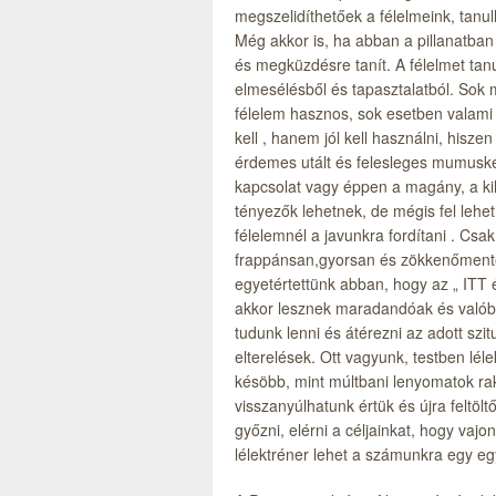
megszelidíthetőek a félelmeink, tanulh
Még akkor is, ha abban a pillanatban
és megküzdésre tanít. A félelmet tanu
elmesélésből és tapasztalatból. Sok m
félelem hasznos, sok esetben valami k
kell , hanem jól kell használni, hisze
érdemes utált és felesleges mumuskén
kapcsolat vagy éppen a magány, a ki
tényezők lehetnek, de mégis fel lehet
félelemnél a javunkra fordítani . Csa
frappánsan,gyorsan és zökkenőmente
egyetértettünk abban, hogy az „ ITT
akkor lesznek maradandóak és valóba
tudunk lenni és átérezni az adott szi
elterelések. Ott vagyunk, testben lé
késöbb, mint múltbani lenyomatok ra
visszanyúlhatunk értük és újra feltöl
győzni, elérni a céljainkat, hogy vajo
lélektréner lehet a számunkra egy eg