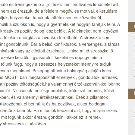
ató és tréningezhető a „jól félés” ami motivál és lendületet ad.
 nem ezt érezzük, de a félelem megóv, és motivál, elkerülésre
ljuk, helyzeteket tanulunk, áttételesen és közvetlenül,
úlik a szülőkön is, hogy a gyermeküket hogyan tanítják félni. A
reatív és pozitív dolog lesz belőle. A félelmeket nem legyőzni
n a félelem energiája a javunkra fordítható. A stresszre sem
t gondolnunk. Bár a belső konfliktusok, a versengés, a társas
hívások vagy az elfojtott érzelmek….mind mind stresszkeltő
 ezekre készülni, gyakorolni, kezelni és éppúgy mint a
k tőlünk függ, hogy a stresszes helyzeteket mennyire tudjuk
sen megoldani. Bekopogtattunk a boldogság ajtaján is és
 és MOST”-ban megtapasztalt élmények , gondolatok, érzések,
n pozitív töltöttségűek,ha valamennyi érzékszervünkkel benne
tuációt. Nincsenek mellékgondolatok, kötelező teendők, külső
lekben, és valamennyi érzékszervünnkel. Ezek a pillanatok
ktározódnak el bennünk és ha pozitívak, akkor boldogan
tődhetünk bennük. Ha el tudjuk képzelni azt, hogy milyen érzés
n mit fogunk akkor érezni, gondolni, akkor ez is remek
y stresszes szituációban.