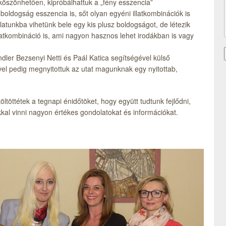
szönhetően, kipróbálhattuk a „fény esszencia”
 boldogság esszencia is, sőt olyan egyéni illatkombinációk is
latunkba vihetünk bele egy kis plusz boldogságot, de létezik
llatkombináció is, ami nagyon hasznos lehet irodákban is vagy
indler Bezsenyi Netti és Paál Katica segítségével külső
ével pedig megnyitottuk az utat magunknak egy nyitottab,
öltöttétek a tegnapi énidőtöket, hogy együtt tudtunk fejlődni,
al vinni nagyon értékes gondolatokat és információkat.