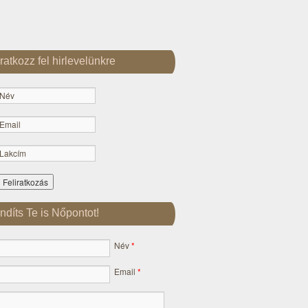
Iratkozz fel hirlevelünkre
Indíts Te is Nőpontot!
Név
*
Email
*