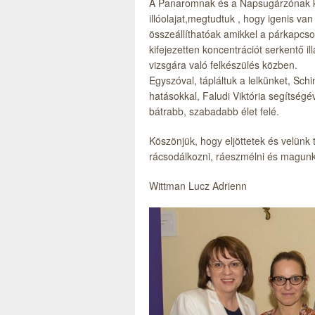
A Panaromnak és a Napsugárzónak kö
illóolajat,megtudtuk , hogy igenis van
összeállíthatóak amikkel a párkapcso
kifejezetten koncentrációt serkentő i
vizsgára való felkészülés közben.
Egyszóval, tápláltuk a lelkünket, Sch
hatásokkal, Faludi Viktória segítség
bátrabb, szabadabb élet felé.
Köszönjük, hogy eljöttetek és velünk t
rácsodálkozni, ráeszmélni és magunkk
Wittman Lucz Adrienn