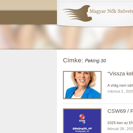
Címke:
Peking 30
“Vissza ke
A világ nem vár
március 3., 202
CSW69 / P
2025-ben az ENS
február 28., 202