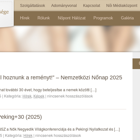
Szolgáltatások
Adományvonal
Kapcsolat
Női Médiaközpont
Hírek
Rólunk
Nőpont Hálózat
Programok
Galéria
ll hoznunk a reményt!” – Nemzetközi Nőnap 2025
hat további 30 évet, hogy beteljesítse a nemek közötti […]
5 | Kategória:
Hírek
,
Képek
| nincsenek hosszászólások
eking+30 (2025)
Z a Nők Negyedik Világkonferenciája és a Pekingi Nyilatkozat és […]
5 | Kategória:
Hírek
| nincsenek hosszászólások