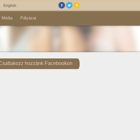
English
Média
Pályázat
Csatlakozz hozzánk Facebookon