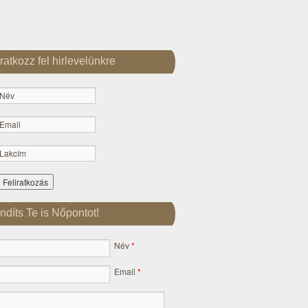
Iratkozz fel hirlevelünkre
Indíts Te is Nőpontot!
Név
*
Email
*