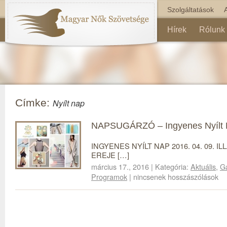
Szolgáltatások
Hírek
Rólunk
Címke:
Nyílt nap
NAPSUGÁRZÓ – Ingyenes Nyílt 
INGYENES NYÍLT NAP 2016. 04. 09. I
EREJE […]
március 17., 2016 | Kategória:
Aktuális
,
Ga
Programok
| nincsenek hosszászólások