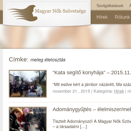
Szolgáltatások
Hírek
Rólunk
Címke:
meleg ételosztás
“Kata segítő konyhája” – 2015.11
“Mit esdve kért a jámbor názáréti, Ma szá
november 21., 2015 | Kategória:
Hírek
| n
Adománygyűjtés – élelmiszer/mel
Tisztelt Adományozó! A Magyar Nők Szöv
– a társadalmi […]