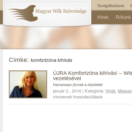
Szolgáltatások
Hírek
Rólunk
Címke:
komfortzóna kihívás
ÚJRA Komfortzóna kihívás! – Wi
vezetésével
Hamarosan jönnek a részletek!
január 2., 2016 | Kategória:
Hírek
,
Magyar
nincsenek hosszászólások