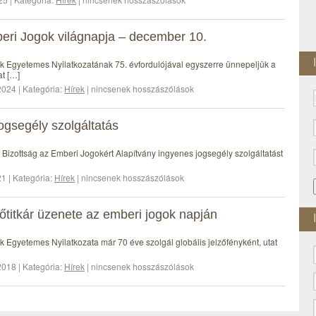
ri Jogok világnapja – december 10.
k Egyetemes Nyilatkozatának 75. évfordulójával egyszerre ünnepeljük a
at […]
024 | Kategória:
Hírek
| nincsenek hosszászólások
ogsegély szolgáltatás
 Bizottság az Emberi Jogokért Alapítvány ingyenes jogsegély szolgáltatást
21 | Kategória:
Hírek
| nincsenek hosszászólások
titkár üzenete az emberi jogok napján
 Egyetemes Nyilatkozata már 70 éve szolgál globális jelzőfényként, utat
018 | Kategória:
Hírek
| nincsenek hosszászólások