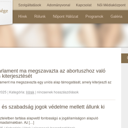
Szolgáltatások
Adományvonal
Kapcsolat
Női Médiaközpont
Hírek
Rólunk
Nőpont Hálózat
Programok
Galéria
arlament ma megszavazta az abortuszhoz való
 kiterjesztését
ament ma megszavazta egy uniós alap támogatását, amely kiterjeszti az
025 | Kategória:
Hírek
| nincsenek hosszászólások
 és szabadság jogok védelme mellett állunk ki
szteletben tartása alapvető fontosságú a jogállamiságon alapuló
ársadalmakban. Az […]
25 | Kategória:
Hírek
| nincsenek hosszászólások