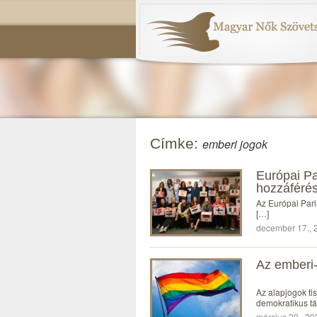
Címke:
emberi jogok
Európai P
hozzáférés
Az Európai Parl
[…]
december 17., 2
Az emberi-
Az alapjogok ti
demokratikus t
március 20., 20