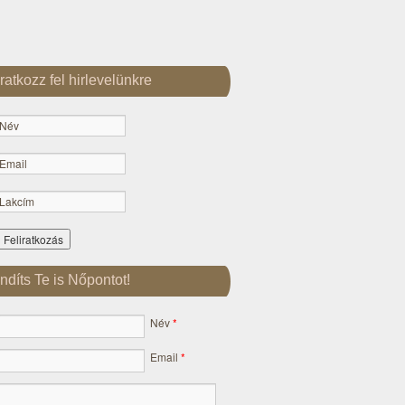
Iratkozz fel hirlevelünkre
Indíts Te is Nőpontot!
Név
*
Email
*