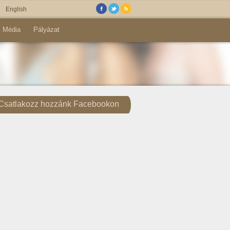
English
Média
Pályázat
Csatlakozz hozzánk Facebookon