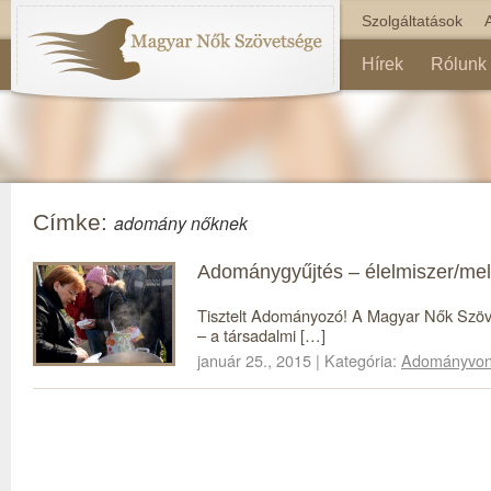
Szolgáltatások
Hírek
Rólunk
Címke:
adomány nőknek
Adománygyűjtés – élelmiszer/mel
Tisztelt Adományozó! A Magyar Nők Szöv
– a társadalmi […]
január 25., 2015 | Kategória:
Adományvon